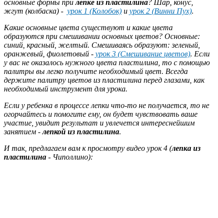
основные формы при
лепке из пластилина
? Шар, конус,
жгут (колбаска) -
урок 1 (Колобок)
и
урок 2 (Винни Пух)
.
Какие основные цвета существуют и какие цвета
образуются при смешивании основных цветов? Основные:
синий, красный, желтый. Смешиваясь образуют: зеленый,
оранжевый, фиолетовый -
урок 3 (Смешивание цветов)
. Если
у вас не оказалось нужного цвета пластилина, то с помощью
палитры вы легко получите необходимый цвет. Всегда
держите палитру цветов из пластилина перед глазами, как
необходимый инструмент для урока.
Если у ребенка в процессе лепки что-то не получается, то не
огорчайтесь и помогите ему, он будет чувствовать ваше
участие, увидит результат и увлечется интереснейшим
занятием -
лепкой из пластилина
.
И так, предлагаем вам к просмотру видео урок 4 (
лепка из
пластилина
- Чиполлино):