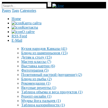
Pages
Tags
Categories
Home
Карта сайта
Контакты
О сайте
RSS Feed
E-Mail
Кухня народов Кавказа
(41)
Блюда из шампиньонов
(15)
Детям к столу
(15)
Мастер классы
(7)
Выставка картин
(6)
Фитотерапия
(5)
Позитивный настрой (внушение)
(2)
Блюда из рыбы
(2)
Рекомендации
(1)
Вкусные рецепты
(1)
Таблица объема и веса продуктов
(1)
Рецепт-онлайн
(1)
Мудры йога пальцев
(1)
Таблица калорийности
(1)