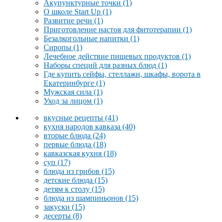
Акупунктурные точки
(1)
О школе Start Up
(1)
Развитие речи
(1)
Приготовление настоя для фитотерапии
(1)
Безалкогольные напитки
(1)
Сиропы
(1)
Лечебное действие пищевых продуктов
(1)
Наборы специй для разных блюд
(1)
Где купить сейфы, стеллажи, шкафы, ворота в
Екатеринбурге
(1)
Мужская сила
(1)
Уход за лицом
(1)
вкусные рецепты
(41)
кухня народов кавказа
(40)
вторые блюда
(24)
первые блюда
(18)
кавказская кухня
(18)
суп
(17)
блюда из грибов
(15)
детские блюда
(15)
детям к столу
(15)
блюда из шампиньонов
(15)
закуски
(15)
десерты
(8)