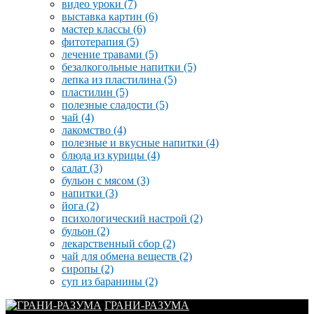
видео уроки
(7)
выставка картин
(6)
мастер классы
(6)
фитотерапия
(5)
лечение травами
(5)
безалкогольные напитки
(5)
лепка из пластилина
(5)
пластилин
(5)
полезные сладости
(5)
чай
(4)
лакомство
(4)
полезные и вкусные напитки
(4)
блюда из курицы
(4)
салат
(3)
бульон с мясом
(3)
напитки
(3)
йога
(2)
психологический настрой
(2)
бульон
(2)
лекарственный сбор
(2)
чай для обмена веществ
(2)
сиропы
(2)
суп из баранины
(2)
ГРАНИ-РАЗУМА