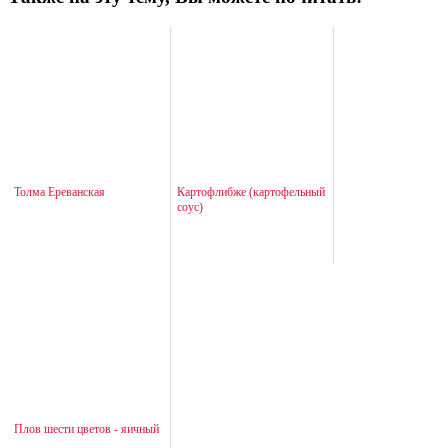
Толма Ереванская
Картофлибже (картофельный
соус)
Плов шести цветов - яичный