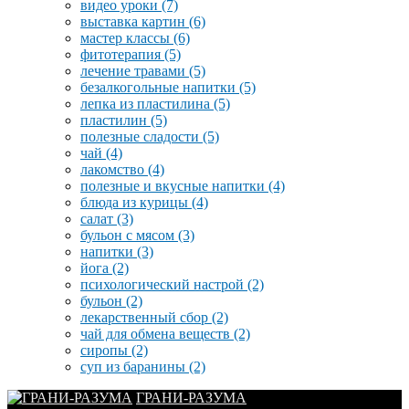
видео уроки
(7)
выставка картин
(6)
мастер классы
(6)
фитотерапия
(5)
лечение травами
(5)
безалкогольные напитки
(5)
лепка из пластилина
(5)
пластилин
(5)
полезные сладости
(5)
чай
(4)
лакомство
(4)
полезные и вкусные напитки
(4)
блюда из курицы
(4)
салат
(3)
бульон с мясом
(3)
напитки
(3)
йога
(2)
психологический настрой
(2)
бульон
(2)
лекарственный сбор
(2)
чай для обмена веществ
(2)
сиропы
(2)
суп из баранины
(2)
ГРАНИ-РАЗУМА