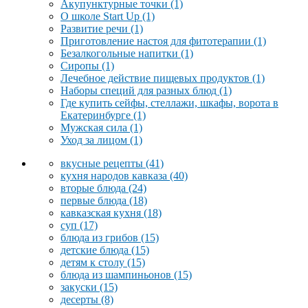
Акупунктурные точки
(1)
О школе Start Up
(1)
Развитие речи
(1)
Приготовление настоя для фитотерапии
(1)
Безалкогольные напитки
(1)
Сиропы
(1)
Лечебное действие пищевых продуктов
(1)
Наборы специй для разных блюд
(1)
Где купить сейфы, стеллажи, шкафы, ворота в
Екатеринбурге
(1)
Мужская сила
(1)
Уход за лицом
(1)
вкусные рецепты
(41)
кухня народов кавказа
(40)
вторые блюда
(24)
первые блюда
(18)
кавказская кухня
(18)
суп
(17)
блюда из грибов
(15)
детские блюда
(15)
детям к столу
(15)
блюда из шампиньонов
(15)
закуски
(15)
десерты
(8)