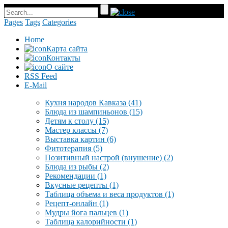
Pages
Tags
Categories
Home
Карта сайта
Контакты
О сайте
RSS Feed
E-Mail
Кухня народов Кавказа
(41)
Блюда из шампиньонов
(15)
Детям к столу
(15)
Мастер классы
(7)
Выставка картин
(6)
Фитотерапия
(5)
Позитивный настрой (внушение)
(2)
Блюда из рыбы
(2)
Рекомендации
(1)
Вкусные рецепты
(1)
Таблица объема и веса продуктов
(1)
Рецепт-онлайн
(1)
Мудры йога пальцев
(1)
Таблица калорийности
(1)