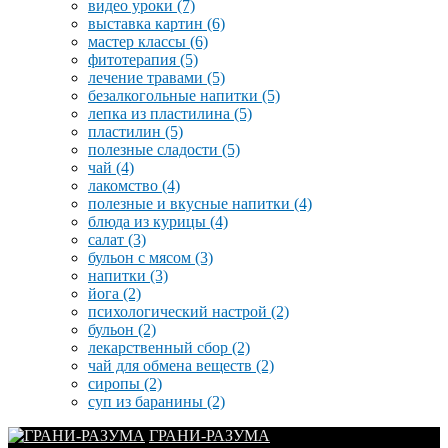
видео уроки
(7)
выставка картин
(6)
мастер классы
(6)
фитотерапия
(5)
лечение травами
(5)
безалкогольные напитки
(5)
лепка из пластилина
(5)
пластилин
(5)
полезные сладости
(5)
чай
(4)
лакомство
(4)
полезные и вкусные напитки
(4)
блюда из курицы
(4)
салат
(3)
бульон с мясом
(3)
напитки
(3)
йога
(2)
психологический настрой
(2)
бульон
(2)
лекарственный сбор
(2)
чай для обмена веществ
(2)
сиропы
(2)
суп из баранины
(2)
ГРАНИ-РАЗУМА