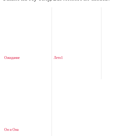
Ожидание
Лето1
Он и Она