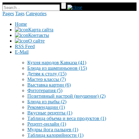
Pages
Tags
Categories
Home
Карта сайта
Контакты
О сайте
RSS Feed
E-Mail
Кухня народов Кавказа
(41)
Блюда из шампиньонов
(15)
Детям к столу
(15)
Мастер классы
(7)
Выставка картин
(6)
Фитотерапия
(5)
Позитивный настрой (внушение)
(2)
Блюда из рыбы
(2)
Рекомендации
(1)
Вкусные рецепты
(1)
Таблица объема и веса продуктов
(1)
Рецепт-онлайн
(1)
Мудры йога пальцев
(1)
Таблица калорийности
(1)