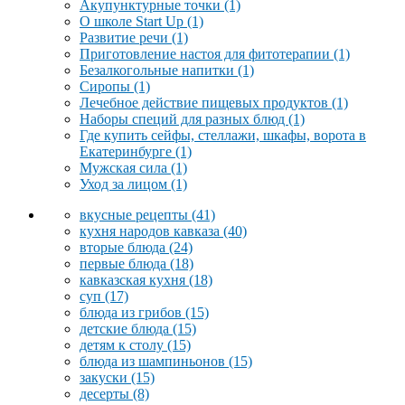
Акупунктурные точки
(1)
О школе Start Up
(1)
Развитие речи
(1)
Приготовление настоя для фитотерапии
(1)
Безалкогольные напитки
(1)
Сиропы
(1)
Лечебное действие пищевых продуктов
(1)
Наборы специй для разных блюд
(1)
Где купить сейфы, стеллажи, шкафы, ворота в
Екатеринбурге
(1)
Мужская сила
(1)
Уход за лицом
(1)
вкусные рецепты
(41)
кухня народов кавказа
(40)
вторые блюда
(24)
первые блюда
(18)
кавказская кухня
(18)
суп
(17)
блюда из грибов
(15)
детские блюда
(15)
детям к столу
(15)
блюда из шампиньонов
(15)
закуски
(15)
десерты
(8)