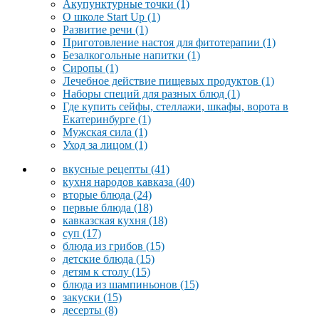
Акупунктурные точки
(1)
О школе Start Up
(1)
Развитие речи
(1)
Приготовление настоя для фитотерапии
(1)
Безалкогольные напитки
(1)
Сиропы
(1)
Лечебное действие пищевых продуктов
(1)
Наборы специй для разных блюд
(1)
Где купить сейфы, стеллажи, шкафы, ворота в
Екатеринбурге
(1)
Мужская сила
(1)
Уход за лицом
(1)
вкусные рецепты
(41)
кухня народов кавказа
(40)
вторые блюда
(24)
первые блюда
(18)
кавказская кухня
(18)
суп
(17)
блюда из грибов
(15)
детские блюда
(15)
детям к столу
(15)
блюда из шампиньонов
(15)
закуски
(15)
десерты
(8)