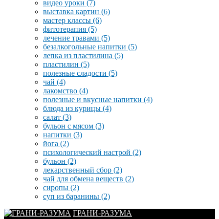
видео уроки
(7)
выставка картин
(6)
мастер классы
(6)
фитотерапия
(5)
лечение травами
(5)
безалкогольные напитки
(5)
лепка из пластилина
(5)
пластилин
(5)
полезные сладости
(5)
чай
(4)
лакомство
(4)
полезные и вкусные напитки
(4)
блюда из курицы
(4)
салат
(3)
бульон с мясом
(3)
напитки
(3)
йога
(2)
психологический настрой
(2)
бульон
(2)
лекарственный сбор
(2)
чай для обмена веществ
(2)
сиропы
(2)
суп из баранины
(2)
ГРАНИ-РАЗУМА