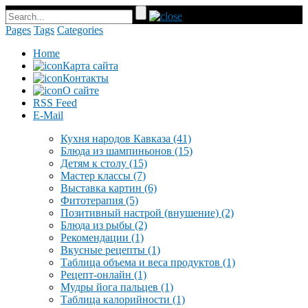
Pages
Tags
Categories
Home
Карта сайта
Контакты
О сайте
RSS Feed
E-Mail
Кухня народов Кавказа
(41)
Блюда из шампиньонов
(15)
Детям к столу
(15)
Мастер классы
(7)
Выставка картин
(6)
Фитотерапия
(5)
Позитивный настрой (внушение)
(2)
Блюда из рыбы
(2)
Рекомендации
(1)
Вкусные рецепты
(1)
Таблица объема и веса продуктов
(1)
Рецепт-онлайн
(1)
Мудры йога пальцев
(1)
Таблица калорийности
(1)