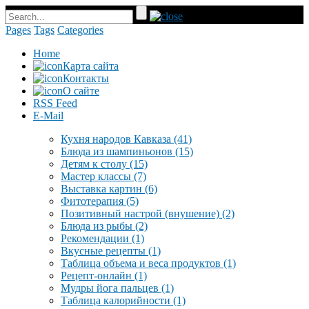
Pages
Tags
Categories
Home
Карта сайта
Контакты
О сайте
RSS Feed
E-Mail
Кухня народов Кавказа
(41)
Блюда из шампиньонов
(15)
Детям к столу
(15)
Мастер классы
(7)
Выставка картин
(6)
Фитотерапия
(5)
Позитивный настрой (внушение)
(2)
Блюда из рыбы
(2)
Рекомендации
(1)
Вкусные рецепты
(1)
Таблица объема и веса продуктов
(1)
Рецепт-онлайн
(1)
Мудры йога пальцев
(1)
Таблица калорийности
(1)