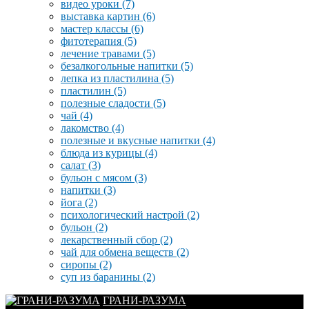
видео уроки
(7)
выставка картин
(6)
мастер классы
(6)
фитотерапия
(5)
лечение травами
(5)
безалкогольные напитки
(5)
лепка из пластилина
(5)
пластилин
(5)
полезные сладости
(5)
чай
(4)
лакомство
(4)
полезные и вкусные напитки
(4)
блюда из курицы
(4)
салат
(3)
бульон с мясом
(3)
напитки
(3)
йога
(2)
психологический настрой
(2)
бульон
(2)
лекарственный сбор
(2)
чай для обмена веществ
(2)
сиропы
(2)
суп из баранины
(2)
ГРАНИ-РАЗУМА