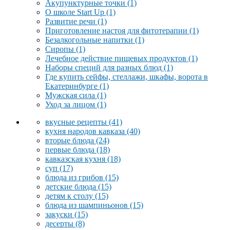
Акупунктурные точки
(1)
О школе Start Up
(1)
Развитие речи
(1)
Приготовление настоя для фитотерапии
(1)
Безалкогольные напитки
(1)
Сиропы
(1)
Лечебное действие пищевых продуктов
(1)
Наборы специй для разных блюд
(1)
Где купить сейфы, стеллажи, шкафы, ворота в
Екатеринбурге
(1)
Мужская сила
(1)
Уход за лицом
(1)
вкусные рецепты
(41)
кухня народов кавказа
(40)
вторые блюда
(24)
первые блюда
(18)
кавказская кухня
(18)
суп
(17)
блюда из грибов
(15)
детские блюда
(15)
детям к столу
(15)
блюда из шампиньонов
(15)
закуски
(15)
десерты
(8)