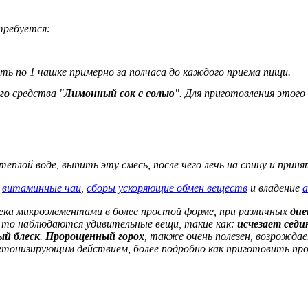
требуется:
ть по 1 чашке примерно за полчаса до каждого приема пищи.
го
средства "
Лимонный сок с солью
". Для приготовления этог
плой воде, выпить эту смесь, после чего лечь на спину и приня
я
витаминные чаи
,
сборы ускоряющие обмен веществ
и владение
века микроэлементами в более простой форме, при различных
дие
, то наблюдаются удивительные вещи, такие как:
исчезает седи
ый блеск
.
Пророщенный горох
, также очень полезен, возрожда
онизирующим действием, более подробно как приготовить про