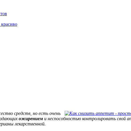
ктов
 красиво
ество средств, но есть очень
традающих
ожирением
и неспособностью контролировать свой ап
ерианы лекарственной.