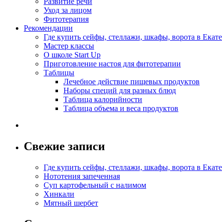
Развитие речи
Уход за лицом
Фитотерапия
Рекомендации
Где купить сейфы, стеллажи, шкафы, ворота в Екат
Мастер классы
О школе Start Up
Приготовление настоя для фитотерапии
Таблицы
Лечебное действие пищевых продуктов
Наборы специй для разных блюд
Таблица калорийности
Таблица объема и веса продуктов
Свежие записи
Где купить сейфы, стеллажи, шкафы, ворота в Екат
Нототения запеченная
Суп картофельный с налимом
Хинкали
Мятный шербет