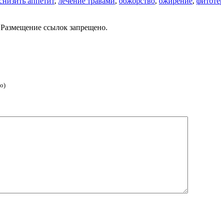
 снизить аппетит
,
лечение травами
,
обжорство
,
ожирение
,
фитоте
 Размещение ссылок запрещено.
о)