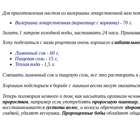
Для приготовления настоя из валерианы лекарственной вам по
Валериана лекарственная (корневище с корнями) - 70 г.
Залить 1 литром холодной воды, настаивать 24 часа. Принима
Хочу поделиться с вами рецептом очень хорошего
слабительно
Лимонный сок - 60 г,
Пищевая соль - 15 г,
Теплая вода - 1,5 л.
Смешать лимонный сок и пищевую соль, все это растворить в те
Хорошим подспорьем в борьбе с лишним весом могут оказатьс
Теперь поговорим немного о том, как насытить организм чело
проростков
, например если употреблять
проросшую пшеницу
восстанавливается
густота волос
, и волосы обретают
здоров
гладкой, удаляет веснушки.
Пророщенные бобы
обладают общет