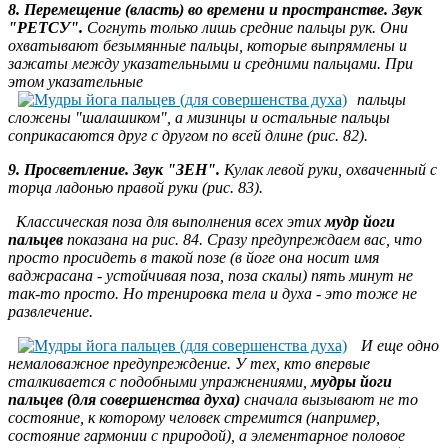
8. Перемещение (власть) во времени и пространстве. Звук
"РЕТСУ".
Согнуть только лишь средние пальцы рук. Они
охватывают безымянные пальцы, которые выпрямлены и
зажаты между
указательными и средними пальцами. При
этом указательные
пальцы
сложены "шалашиком", а мизинцы и остальные пальцы
соприкасаются друг с другом по всей длине (рис. 82).
9. Просветление. Звук "ЗЕН".
Кулак левой руки, охваченный с
торца ладонью правой руки (рис. 83).
Классическая поза для выполнения всех этих
мудр йоги
пальцев
показана на рис. 84. Сразу предупреждаем вас, что
просто просидеть в такой позе (в йоге она носит имя
ваджрасана - устойчивая поза, поза скалы) пять минут не
так-то просто. Но тренировка тела и духа - это тоже не
развлечение.
И еще одно
немаловажное предупреждение. У тех, кто впервые
сталкивается с подобными упражнениями,
мудры йоги
пальцев (для совершенства духа)
сначала вызывают не то
состояние, к которому человек стремится (например,
состояние гармонии с природой), а элементарное половое