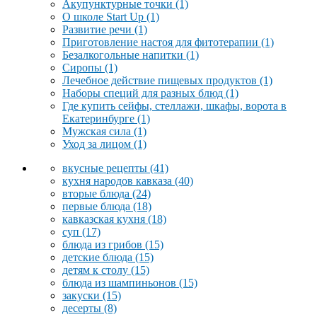
Акупунктурные точки
(1)
О школе Start Up
(1)
Развитие речи
(1)
Приготовление настоя для фитотерапии
(1)
Безалкогольные напитки
(1)
Сиропы
(1)
Лечебное действие пищевых продуктов
(1)
Наборы специй для разных блюд
(1)
Где купить сейфы, стеллажи, шкафы, ворота в
Екатеринбурге
(1)
Мужская сила
(1)
Уход за лицом
(1)
вкусные рецепты
(41)
кухня народов кавказа
(40)
вторые блюда
(24)
первые блюда
(18)
кавказская кухня
(18)
суп
(17)
блюда из грибов
(15)
детские блюда
(15)
детям к столу
(15)
блюда из шампиньонов
(15)
закуски
(15)
десерты
(8)