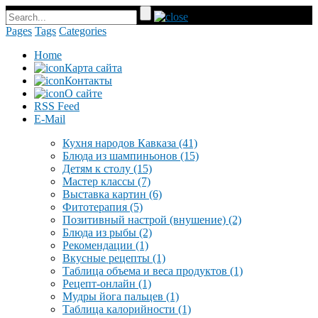
Pages
Tags
Categories
Home
Карта сайта
Контакты
О сайте
RSS Feed
E-Mail
Кухня народов Кавказа
(41)
Блюда из шампиньонов
(15)
Детям к столу
(15)
Мастер классы
(7)
Выставка картин
(6)
Фитотерапия
(5)
Позитивный настрой (внушение)
(2)
Блюда из рыбы
(2)
Рекомендации
(1)
Вкусные рецепты
(1)
Таблица объема и веса продуктов
(1)
Рецепт-онлайн
(1)
Мудры йога пальцев
(1)
Таблица калорийности
(1)