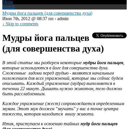
Menu
Search
Мудры йога пальцев (для совершенства духа)
Июн 7th, 2012 @ 08:37 пп › admin
↓ Skip to comments
Мудры йога пальцев
(для совершенства духа)
В этой статье мы разберем некоторые
мудры йоги пальцев
,
которые используются в йоге для совершенства духа.
Сложенные ладони перед грудью - являются начальным
положением для всех упражнений, которые мы сейчас будем
описывать. Каждый упражнение (мудра) выполняется в
течении 22
минут. Дышать нужно животом, тело должно
быть расслабленным.
Каждое упражнение (жест) сопровождается определенным
звуком. Этот звук должен "звучать" у вас в точке центра
тяжести, которая находится внизу живота.
Итак, приступаем к освоению тайных
мудр йоги пальцев
(для совершенства духа)
.