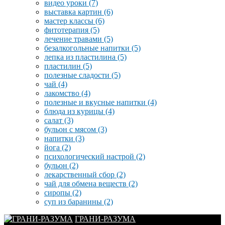
видео уроки
(7)
выставка картин
(6)
мастер классы
(6)
фитотерапия
(5)
лечение травами
(5)
безалкогольные напитки
(5)
лепка из пластилина
(5)
пластилин
(5)
полезные сладости
(5)
чай
(4)
лакомство
(4)
полезные и вкусные напитки
(4)
блюда из курицы
(4)
салат
(3)
бульон с мясом
(3)
напитки
(3)
йога
(2)
психологический настрой
(2)
бульон
(2)
лекарственный сбор
(2)
чай для обмена веществ
(2)
сиропы
(2)
суп из баранины
(2)
ГРАНИ-РАЗУМА