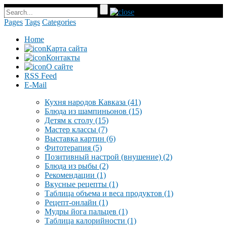
Pages
Tags
Categories
Home
Карта сайта
Контакты
О сайте
RSS Feed
E-Mail
Кухня народов Кавказа
(41)
Блюда из шампиньонов
(15)
Детям к столу
(15)
Мастер классы
(7)
Выставка картин
(6)
Фитотерапия
(5)
Позитивный настрой (внушение)
(2)
Блюда из рыбы
(2)
Рекомендации
(1)
Вкусные рецепты
(1)
Таблица объема и веса продуктов
(1)
Рецепт-онлайн
(1)
Мудры йога пальцев
(1)
Таблица калорийности
(1)