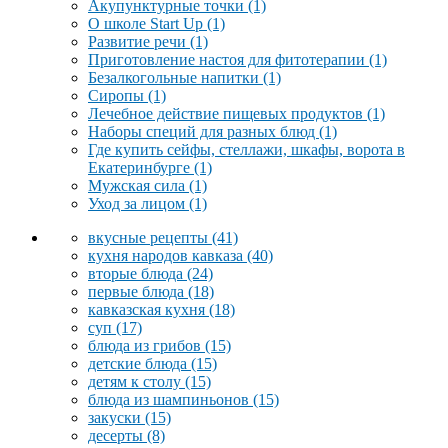
Акупунктурные точки
(1)
О школе Start Up
(1)
Развитие речи
(1)
Приготовление настоя для фитотерапии
(1)
Безалкогольные напитки
(1)
Сиропы
(1)
Лечебное действие пищевых продуктов
(1)
Наборы специй для разных блюд
(1)
Где купить сейфы, стеллажи, шкафы, ворота в
Екатеринбурге
(1)
Мужская сила
(1)
Уход за лицом
(1)
вкусные рецепты
(41)
кухня народов кавказа
(40)
вторые блюда
(24)
первые блюда
(18)
кавказская кухня
(18)
суп
(17)
блюда из грибов
(15)
детские блюда
(15)
детям к столу
(15)
блюда из шампиньонов
(15)
закуски
(15)
десерты
(8)