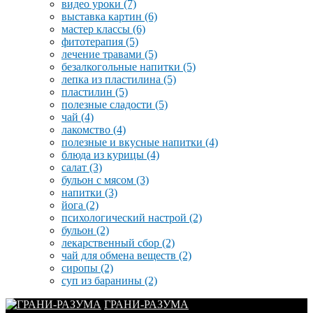
видео уроки
(7)
выставка картин
(6)
мастер классы
(6)
фитотерапия
(5)
лечение травами
(5)
безалкогольные напитки
(5)
лепка из пластилина
(5)
пластилин
(5)
полезные сладости
(5)
чай
(4)
лакомство
(4)
полезные и вкусные напитки
(4)
блюда из курицы
(4)
салат
(3)
бульон с мясом
(3)
напитки
(3)
йога
(2)
психологический настрой
(2)
бульон
(2)
лекарственный сбор
(2)
чай для обмена веществ
(2)
сиропы
(2)
суп из баранины
(2)
ГРАНИ-РАЗУМА