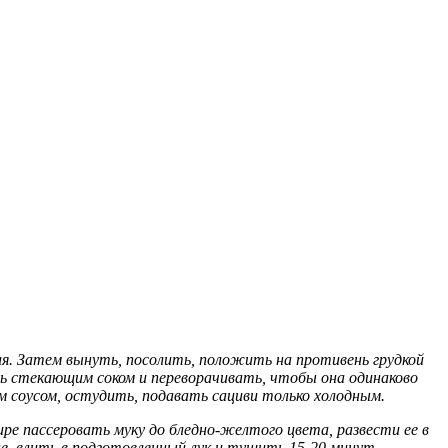
ния. Затем вынуть, посолить, положить на противень грудкой
ать стекающим соком и переворачивать, чтобы она одинаково
им соусом, остудить, подавать сациви только холодным.
ре пассеровать муку до бледно-желтого цвета, развести ее в
оне, влить в подготовленный лук и тушить 15-20 минут.