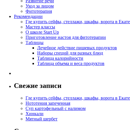
Развитие речи
Уход за лицом
Фитотерапия
Рекомендации
Где купить сейфы, стеллажи, шкафы, ворота в Екат
Мастер классы
О школе Start Up
Приготовление настоя для фитотерапии
Таблицы
Лечебное действие пищевых продуктов
Наборы специй для разных блюд
Таблица калорийности
Таблица объема и веса продуктов
Свежие записи
Где купить сейфы, стеллажи, шкафы, ворота в Екат
Нототения запеченная
Суп картофельный с налимом
Хинкали
Мятный шербет